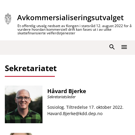
Hopp
til
Avkommersialiseringsutvalget
innhold
Et offentlig utvalg nedsatt av Kongen i statsråd 12. august 2022 for å
vurdere hvordan kommersiell drift kan fases ut i av ulike
skattefinansierte velferdstjenester
Søk
Meny
Sekretariatet
Håvard Bjerke
Sekretariatsleder
Sosiolog. Tiltredelse 17. oktober 2022.
Havard.Bjerke@kdd.dep.no